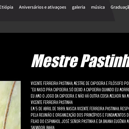
Etiópia
Aniversários e ativaçoes
galeria
música
Graduaçã
Mestre Pastin
Vicente Ferreira Pastinha, mestre de capoeira e filósofo p
“Eu nasci pra capoeira, só deixo a capoeira quando eu morr
Eu amo o jogo da capoeira. E não há outra coisa melhor na mi
Vicente Ferreira Pastinha
Em 5 de abril de 1889, nascia Vicente Ferreira Pastinha, res
pela reunião e organização dos princípios e fundamentos de
Filho do espanhol José Señor Pastinha e da baiana Eugênia M
Salvador, Bahia.