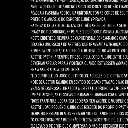
pela emergência e popularização da Capoeira Regional, Mes
Angola (CECA), localizado no Largo do Cruzeiro de São Franc
academia, Pastinha adotou um uniforme com as cores de seu 
preto e o amarelo do Esporte Clube Ypiranga.
Em 1952, o CECA foi oficializado e três anos depois sua sed
Praça do Pelourinho, nº 19. Neste período, Pastinha já estav
Neste endereço, reuniam-se capoeiristas consagrados como Va
CECA era uma escola de mestres, que transmitia a tradição 
nomes da capoeira, como Curió, Albertino, Gildo Alfinete, Va
Mestre Pastinha sempre prezou pela cordialidade entre seu
deveriam apelar para a violência quando estivessem vadiando
era a maior aliada do capoeira.
“É o controle do jogo que protege aqueles que o praticam 
Note bem, estou falando em sentido de demonstração, e não 
vezes desastrosas. Tira toda a beleza e o brilho da capoeir
Para o Mestre, as pessoas costumam se admirar com a capoei
“dois camaradas jogam sem egoísmo, sem vaidade. É maravilhos
Mestre João Pequeno, aluno que recebeu do próprio Pastinha
trabalho, resumiu bem os ensinamentos do maior de todos o
“O capoeirista para bater não precisa encostar o pé. Ele d
ele levar o pé e vir que o adversário não se defendeu, ele 