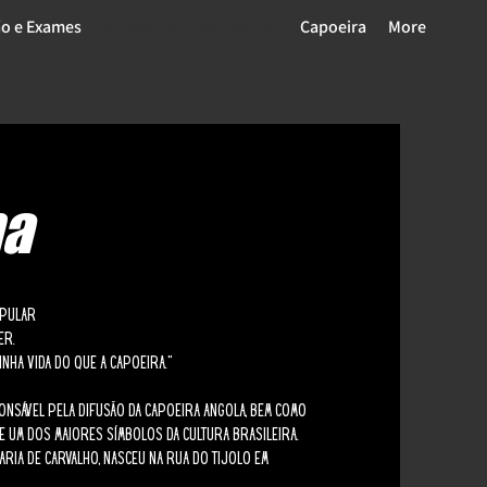
o e Exames
os Mestres importantes
Capoeira
More
ha
opular
er.
nha vida do que a capoeira.”
ponsável pela difusão da Capoeira Angola, bem como
 um dos maiores símbolos da cultura brasileira.
aria de Carvalho, nasceu na Rua do Tijolo em