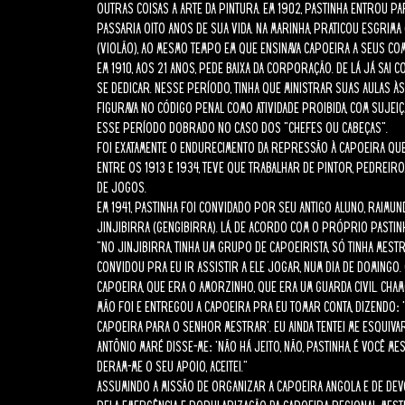
outras coisas a arte da pintura. Em 1902, Pastinha entrou p
passaria oito anos de sua vida. Na Marinha, praticou esgrima
(violão), ao mesmo tempo em que ensinava capoeira a seus co
Em 1910, aos 21 anos, pede baixa da corporação. De lá já sai 
se dedicar. Nesse período, tinha que ministrar suas aulas à
figurava no Código Penal como atividade proibida, com sujeiç
esse período dobrado no caso dos “chefes ou cabeças”.
Foi exatamente o endurecimento da repressão à capoeira que
Entre os 1913 e 1934, teve que trabalhar de pintor, pedreir
de jogos.
Em 1941, Pastinha foi convidado por seu antigo aluno, Raimun
Jinjibirra (Gengibirra). Lá, de acordo com o próprio Pastin
“No Jinjibirra, tinha um grupo de capoeirista, só tinha mest
convidou pra eu ir assistir a ele jogar, num dia de domingo
capoeira, que era o Amorzinho, que era um guarda civil. Ch
mão foi e entregou a capoeira pra eu tomar conta, dizendo: 
capoeira para o senhor mestrar’. Eu ainda tentei me esquiva
Antônio Maré disse-me: ‘Não há jeito, não, Pastinha, é você m
deram-me o seu apoio, aceitei.”
Assumindo a missão de organizar a Capoeira Angola e de devol