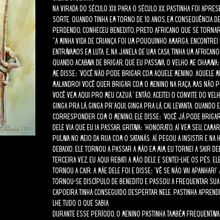
Na virada do século XIX para o século XX, Pastinha foi apr
sorte. Quando tinha em torno de 10 anos, em consequência de
perdendo, conheceu Benedito, preto africano que se tornar
“A minha vida de criança foi um pouquinho amarga. Encontrei u
entrávamos em luta. E, na janela de uma casa, tinha um african
quando acabava de brigar, que eu passava, o velho me chamava: ‘
me disse: ‘Você não pode brigar com aquele menino. Aquele me
malandro! Você quer brigar com o menino na raça, mas não po
você vem aqui pro meu cazuá.’ Então, aceitei o convite do velh
ginga pra lá, ginga pr’aqui, ginga pra lá, cai, levanta. Quando
corresponder com o menino, ele disse: ‘Você já pode brigar c
dele via que eu ia passar, gritava: ‘Honorato, aí vem seu, cam
pulava no meio da rua com o satanás. Aí, pegou a insistir e na 
debaixo. Ele tornou a passar a mão em mim, eu tornei a sair debai
terceira vez, eu aqui rebati a mão dele e sentei-lhe os pés. Ele
tornou a cair. A mãe dele foi e disse: ‘Vê se não vai apanhar!’ 
Tornou-se discípulo de Benedito e passou a frequentar sua
capoeira tinha conseguido despertar nele. Pastinha aprendeu
lhe tudo o que sabia.
Durante esse período, o menino Pastinha também frequentava 