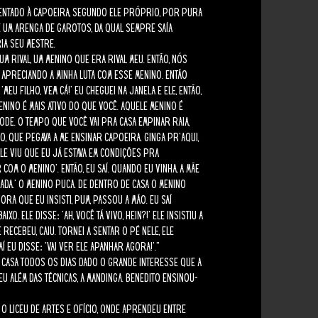
esentado à capoeira, segundo ele próprio, por pura
 um arenga de garotos, da qual sempre saía
ia seu mestre.
m rival, um menino que era rival meu. Então, nós
o apreciando a minha luta com esse menino. Então
Meu filho, vem cá!’ Eu cheguei na janela e ele, então,
nino é mais ativo do que você. Aquele menino é
de. O tempo que você vai pra casa empinar raia,
o, que pegava a me ensinar capoeira. Ginga pr’aqui,
 ele viu que eu já estava em condições pra
om o menino’. Então, eu saí. Quando eu vinha, a mãe
arada.’ O menino puca. De dentro de casa o menino
hora que eu insisti, pum, passou a mão. Eu saí
xo. Ele disse: ‘Ah, você tá vivo, hein?!’ Ele insistiu a
 recebeu, caiu. Tornei a sentar o pé nele, ele
Aí eu disse: ‘Vai ver ele apanhar agora!’.”
 casa todos os dias dado o grande interesse que a
 além das técnicas, a mandinga. Benedito ensinou-
o Liceu de Artes e Ofício, onde aprendeu entre