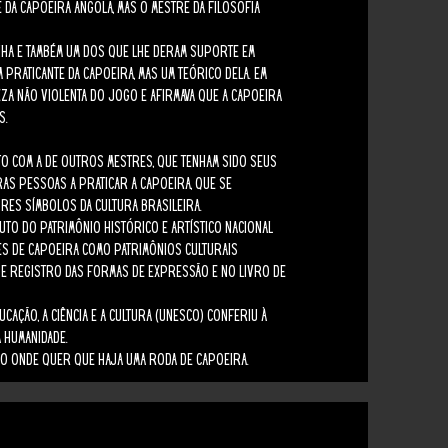
da Capoeira Angola, mas o mestre da filosofia
ha e também um dos que lhe deram suporte em
m praticante da capoeira, mas um teórico dela. Em
eza não violenta do jogo e afirmava que a capoeira
s.
nto com a de outros mestres, que tenham sido seus
ras pessoas a praticar a capoeira, que se
res símbolos da cultura brasileira.
uto do Patrimônio Histórico e Artístico Nacional
res de Capoeira como patrimônios culturais
o de Registro das Formas de Expressão e no Livro de
cação, a Ciência e a Cultura (Unesco) conferiu à
a Humanidade.
do onde quer que haja uma roda de capoeira.