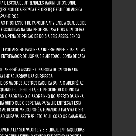
ara e escola de aprendizes marinheiros, onde
 (treinou com espada e florete) e estudou música
mpanheiros.
como professor de capoeira, atividade a qual decide
s escondidas na sua própria casa, pois a capoeira
ão a pena de prisão de dois a seis meses, sendo
 levou Mestre Pastinha a interromper suas aulas.
o, entregador de jornais e até tomou conta de casa
do Aberrê, a assisti-lo na roda de capoeira da
ha, lhe aguardava uma surpresa:
re, os maiores mestres daqui da Bahia. O Aberrê me
. Quando eu cheguei lá, ele procurou o dono da
amou o Amorzinho, o Amorzinho no aperto da minha
‘Há muito que o esperava para lhe entregar esta
r, me desculpando, porém, tomando a palavra o Sr.
esmo quem vai mestrar isto aqui’. Como os camaradas
ver a ela seu valor e visibilidade, enfraquecidas