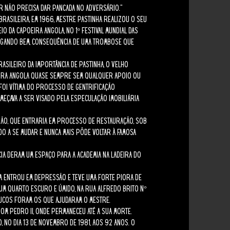
er não precisa dar pancada no adversário.”
asileira, em 1966, Mestre Pastinha realizou o seu
 da Capoeira Angola, no 1º Festival Mundial das
ergando bem, consequência de uma trombose que
sileiro da importância de Pastinha, o Velho
ira Angola quase sempre sem qualquer apoio ou
 foi vítima do processo de gentrificação
meçava a ser visado pela especulação imobiliária
rão, que entraria em processo de restauração, sob
o a se mudar e nunca mais pôde voltar à famosa
cia deram um espaço para a academia na Ladeira do
a entrou em depressão e teve uma forte piora de
num quarto escuro e úmido, na Rua Alfredo Brito n°
poucos foram os que ajudaram o Mestre.
m Pedro II, onde permaneceu até a sua morte.
 no dia 13 de novembro de 1981, aos 92 anos. O