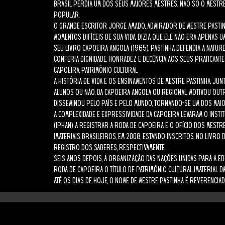
Brasil perdia um dos seus maiores mestres. Não só o mestre 
popular.
O grande escritor Jorge Amado, admirador de Mestre Pastin
momentos difíceis de sua vida, dizia que ele não era apenas u
seu livro Capoeira Angola (1965), Pastinha defendia a natur
conferia dignidade, honradez e decência aos seus praticante
Capoeira, patrimônio cultural
A história de vida e os ensinamentos de Mestre Pastinha, ju
alunos ou não, da Capoeira Angola ou Regional, motivou out
disseminou pelo país e pelo mundo, tornando-se um dos maio
A complexidade e expressividade da capoeira levaram o Instit
(IPHAN) a registrar a Roda de Capoeira e o Ofício dos Mest
imateriais brasileiros, em 2008, estando inscritos, no Livr
Registro dos Saberes, respectivamente.
Seis anos depois, a Organização das Nações Unidas para a Edu
Roda de Capoeira o título de Patrimônio Cultural Imaterial d
Até os dias de hoje, o nome de Mestre Pastinha é reverencia