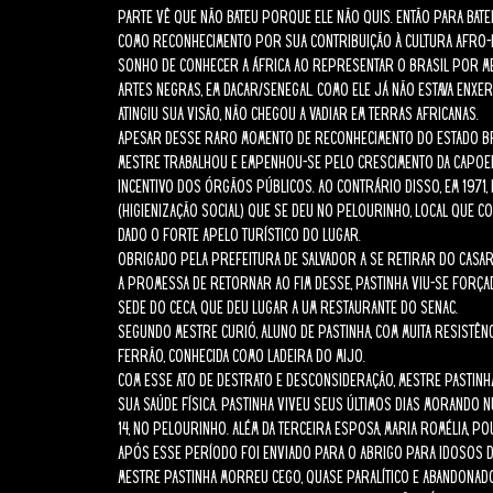
parte vê que não bateu porque ele não quis. Então para bat
Como reconhecimento por sua contribuição à cultura afro-br
sonho de conhecer a África ao representar o Brasil por meio
Artes Negras, em Dacar/Senegal. Como ele já não estava enx
atingiu sua visão, não chegou a vadiar em terras africanas.
Apesar desse raro momento de reconhecimento do Estado bra
Mestre trabalhou e empenhou-se pelo crescimento da Capoe
incentivo dos órgãos públicos. Ao contrário disso, em 1971,
(higienização social) que se deu no Pelourinho, local que co
dado o forte apelo turístico do lugar.
Obrigado pela Prefeitura de Salvador a se retirar do casa
a promessa de retornar ao fim desse, Pastinha viu-se forçad
sede do CECA, que deu lugar a um restaurante do SENAC.
Segundo Mestre Curió, aluno de Pastinha, com muita resistên
Ferrão, conhecida como Ladeira do Mijo.
Com esse ato de destrato e desconsideração, Mestre Pastinh
sua saúde física. Pastinha viveu seus últimos dias morando 
14, no Pelourinho. Além da terceira esposa, Maria Romélia, 
Após esse período foi enviado para o abrigo para idosos Do
Mestre Pastinha morreu cego, quase paralítico e abandonado,