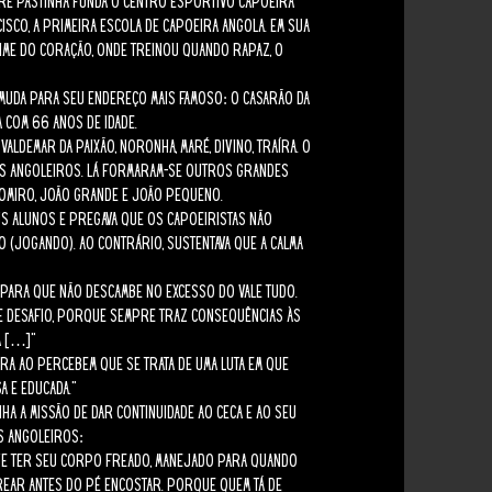
tre Pastinha funda o Centro Esportivo Capoeira
isco, a primeira escola de Capoeira Angola. Em sua
time do coração, onde treinou quando rapaz, o
e muda para seu endereço mais famoso: o casarão da
a com 66 anos de idade.
ldemar da Paixão, Noronha, Maré, Divino, Traíra. O
dos angoleiros. Lá formaram-se outros grandes
ldomiro, João Grande e João Pequeno.
s alunos e pregava que os capoeiristas não
 (jogando). Ao contrário, sustentava que a calma
para que não descambe no excesso do vale tudo.
de desafio, porque sempre traz consequências às
a […]”
ra ao percebem que se trata de uma luta em que
a e educada.”
 a missão de dar continuidade ao CECA e ao seu
s angoleiros:
eve ter seu corpo freado, manejado para quando
frear antes do pé encostar. Porque quem tá de