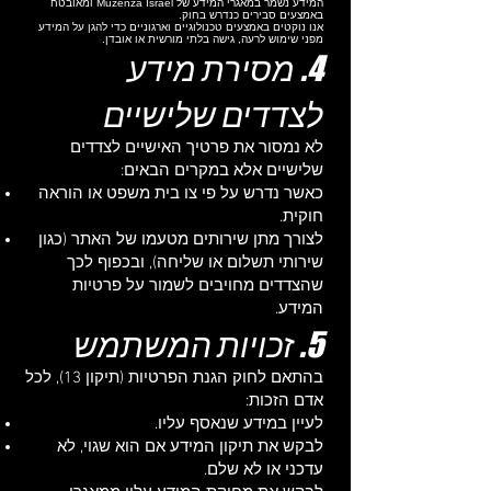
המידע נשמר במאגרי המידע של Muzenza Israel ומאובטח
באמצעים סבירים כנדרש בחוק.
אנו נוקטים באמצעים טכנולוגיים וארגוניים כדי להגן על המידע
מפני שימוש לרעה, גישה בלתי מורשית או אובדן.
4. מסירת מידע
לצדדים שלישיים
לא נמסור את פרטיך האישיים לצדדים
שלישיים אלא במקרים הבאים:
כאשר נדרש על פי צו בית משפט או הוראה
חוקית.
לצורך מתן שירותים מטעמו של האתר (כגון
שירותי תשלום או שליחה), ובכפוף לכך
שהצדדים מחויבים לשמור על פרטיות
המידע.
5. זכויות המשתמש
בהתאם לחוק הגנת הפרטיות (תיקון 13), לכל
אדם הזכות:
לעיין במידע שנאסף עליו.
לבקש את תיקון המידע אם הוא שגוי, לא
עדכני או לא שלם.