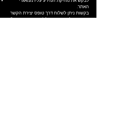
לבקש את מחיקת המידע עליו ממאגרי
האתר.
בקשות ניתן לשלוח דרך טופס יצירת הקשר
באתר או לכתובת דוא"ל: [הכנס כאן אימייל].
6. עוגיות (Cookies)
האתר עושה שימוש ב־Cookies לצורך תפעול תקין, ניתוח נתוני
שימוש ושיפור חוויית המשתמש.
באפשרותך להגדיר את הדפדפן כך שיחסום עוגיות, אך ייתכן
שחלק מהשירותים לא יעבדו כראוי.
7. שינויים במדיניות
אנו שומרים לעצמנו את הזכות לעדכן את מדיניות הפרטיות מעת
לעת.
כל שינוי יפורסם בעמוד זה וייכנס לתוקף מרגע פרסומו.
Contact
I'm always looking for new and exciting
opportunities. Let's connect.