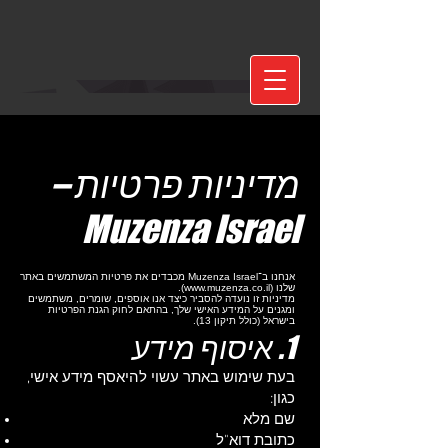
מדיניות פרטיות –
Muzenza Israel
אנחנו ב־Muzenza Israel מכבדים את פרטיות המשתמשים באתר
שלנו (
www.muzenza.co.il
).
מדיניות זו נועדה להסביר כיצד אנו אוספים, שומרים, משתמשים
ומגנים על המידע האישי שלך, בהתאם לחוק הגנת הפרטיות
בישראל (כולל תיקון 13).
1. איסוף מידע
בעת שימוש באתר עשוי להיאסף מידע אישי,
כגון:
שם מלא
כתובת דוא"ל