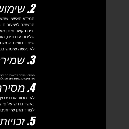
2. שימוש במידע
המידע האישי ישמש
הרשמה לשיעורים, מב
יצירת קשר ומתן מענ
שליחת עדכונים, הו
שיפור חוויית המשת
לא נעשה שימוש במ
3. שמירת מידע ואבטחתו
המידע נשמר במאגרי המידע של Muzenza Israel ומאובטח באמצעים סבירים כנ
אנו נוקטים באמצעים טכנולוגי
4. מסירת מידע לצדדים שלישיים
לא נמסור את פרטיך
כאשר נדרש על פי צ
לצורך מתן שירותים 
5. זכויות המשתמש