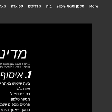
More
תקנון ותנאי שימוש
בית
מדריכים
קפוארה
מאסט
מדיניות פ
אנחנו ב־Muzenza Israel מכבדים את פרטיות המשתמשים באתר שלנו (
מדיניות זו נועדה להסביר כיצ
1. איסוף מידע
בעת שימוש באתר עשו
שם מלא
כתובת דוא"ל
מספר טלפון
פרטים נוספים שנמס
בנוסף, ייאסף מידע טכני כללי כגון כתובת IP,