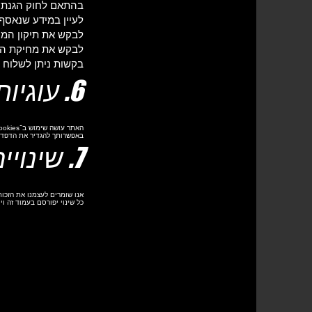
בהתאם לחוק הגנת הפרטיות (תיק
לעיין במידע שנאסף 
לבקש את תיקון המיד
לבקש את מחיקת המי
בקשות ניתן לשלוח ד
6. עוגיות (Cookies)
האתר עושה שימוש ב־Cookies לצורך תפעול תקין, ניתוח נתוני שימוש ושיפור חוויית המשתמש.
באפשרותך להגדיר את הדפדפן 
7. שינויים במדיניות
אנו שומרים לעצמנו את הזכו
כל שינוי יפורסם בעמוד זה וי